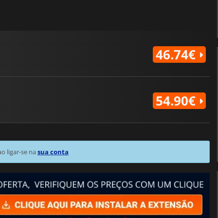
46.74€
54.90€
 ligar-se na
sua conta