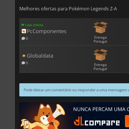
Melhores ofertas para Pokémon Legends Z-A
LOJA OFICIAL
PcComponentes
Entrega
0
Portugal
Globaldata
0
Entrega
Portugal
Pode deixar um comentário ou responder a uma mensagem ao