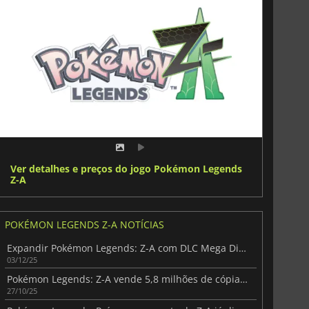
Ver detalhes e preços do jogo Pokémon Legends
Z-A
POKÉMON LEGENDS Z-A NOTÍCIAS
Expandir Pokémon Legends: Z-A com DLC Mega Dimensão
03/12/25
Pokémon Legends: Z-A vende 5,8 milhões de cópias, Switch 2 lidera metade
27/10/25