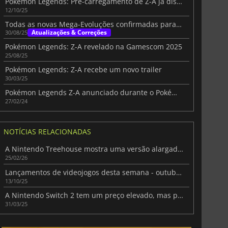
Pokémon Legends: Pré-carregamento de Z-A já disponível antes do lançamento
12/10/25
Todas as novas Mega-Evoluções confirmadas para Pokémon Legends: Z-A
Atualizações & Correções
30/08/25
Pokémon Legends: Z-A revelado na Gamescom 2025
25/08/25
Pokémon Legends: Z-A recebe um novo trailer
30/03/25
Pokémon Legends Z-A anunciado durante o Pokémon Presents
27/02/24
NOTÍCIAS RELACIONADAS
A Nintendo Treehouse mostra uma versão alargada do jogo Pokémon Pokopia
25/02/26
Lançamentos de videojogos desta semana - outubro de 2025 (Semana 42)
13/10/25
A Nintendo Switch 2 tem um preço elevado, mas promete um lançamento espetacular
31/03/25