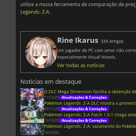
utilize a nossa ferramenta de comparação de preç
Legends: Z-A.
Rine Ikarus
339 Artigos
Um jogador de PC com amor não corresp
especialmente Visual Novels.
Ver todas as notícias
Notícias em destaque
O DLC Mega Dimension facilita a obtenção 
11/12/25
Atualizações & Correções
Pokémon Legends: Z-A DLC mostra o primeir
20/11/25
Atualizações & Correções
Pokémon Legends: Z-A Patch 1.0.1 chega ant
15/10/25
Atualizações & Correções
Pokémon Legends: Z-A: vazamento do Pokéde
14/10/25