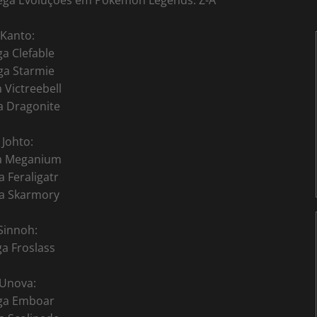
 Mega Evoluções em Pokémon Legends: Z-A
Kanto:
a Clefable
a Starmie
 Victreebell
 Dragonite
Johto:
a Meganium
 Feraligatr
a Skarmory
Sinnoh:
a Froslass
Unova:
ga Emboar