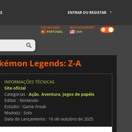
AS
ENTRAR OU REGISTAR
YOU ARE HERE
WE ALSO SUPPORT
Dark
PORTUGAL
USA
mode
kémon Legends: Z-A
INFORMAÇÕES TÉCNICAS
Site oficial
Categorias :
Ação
,
Aventura
,
Jogos de papéis
Editor : Nintendo
Estúdio : Game Freak
Modo(s) : Solo
Data de Lançamento : 16 de outubro de 2025