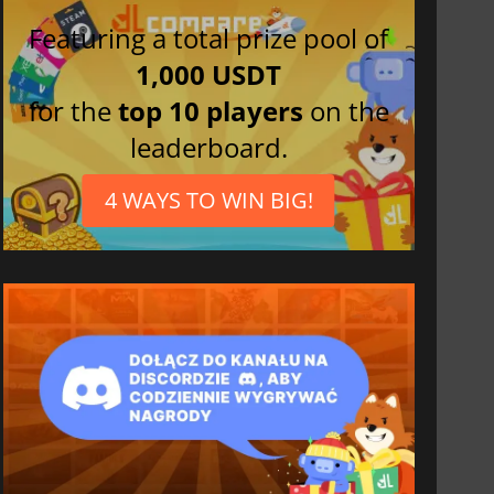
Featuring a total prize pool of
1,000 USDT
for the
top 10 players
on the
leaderboard.
4 WAYS TO WIN BIG!