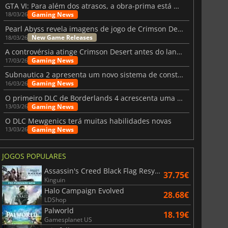
GTA VI: Para além dos atrasos, a obra-prima está quase a chegar
Gaming News
18/03/26
Pearl Abyss revela imagens de jogo de Crimson Desert para a PS5
New Game Releases
18/03/26
A controvérsia atinge Crimson Desert antes do lançamento
Gaming News
17/03/26
Subnautica 2 apresenta um novo sistema de construção de bases
Gaming News
16/03/26
O primeiro DLC de Borderlands 4 acrescenta uma nova personagem e muito mais
Gaming News
13/03/26
O DLC Mewgenics terá muitas habilidades novas
Gaming News
13/03/26
JOGOS POPULARES
Assassin's Creed Black Flag Resynced
37.75€
Kinguin
Halo Campaign Evolved
28.68€
LDShop
Palworld
18.19€
Gamesplanet US