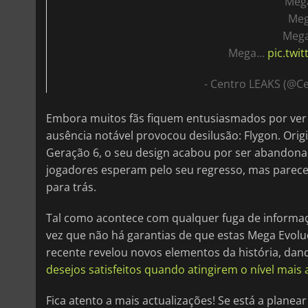
Mega
Meg
Mega
Mega...
pic.tw
- Centro LEAKS (@C
Embora muitos fãs fiquem entusiasmados por ve
ausência notável provocou desilusão: Flygon. Or
Geração 6, o seu design acabou por ser abandonado
jogadores esperam pelo seu regresso, mas parec
para trás.
Tal como acontece com qualquer fuga de informa
vez que não há garantias de que estas Mega Evoluç
recente revelou novos elementos da história, da
desejos satisfeitos quando atingirem o nível mais 
Fica atento a mais actualizações! Se está a plan