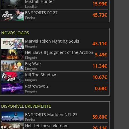
Mistfall Hunter
15.99€
LootBar
EA SPORTS FC 27
45.73€
Eneba
NOVOS JOGOS
Marvel Tokon Fighting Souls
43.11€
Kinguin
HellSlave II Judgment of the Archon
5.49€
Kinguin
Big Walk
11.34€
Kinguin
Kill The Shadow
10.67€
Kinguin
Retrowave 2
0.68€
Kinguin
DISPONÍVEL BREVEMENTE
EA SPORTS Madden NFL 27
59.80€
Eneba
Hell Let Loose Vietnam
26.11€