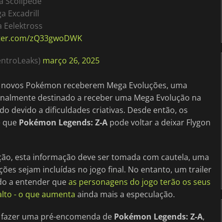
 Scolipede
a Excadrill
 Eelektross
itter.com/zQ33gwoDWK
entroLeaks)
março 26, 2025
r novos Pokémon receberem Mega Evoluções, uma
iginalmente destinado a receber uma Mega Evolução na
 devido a dificuldades criativas. Desde então, os
e que
Pokémon Legends: Z-A
pode voltar a deixar Flygon
ção, esta informação deve ser tomada com cautela, uma
ões sejam incluídas no jogo final. No entanto, um trailer
ndo a entender que
as personagens do jogo terão os seus
alto - o que aumenta
ainda mais a especulação.
ear fazer uma pré-encomenda de
Pokémon Legends: Z-A
,