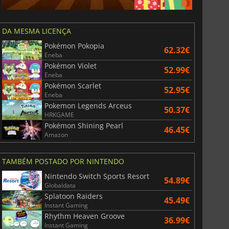
DA MESMA LICENÇA
Pokémon Pokopia
62.32€
Eneba
Pokémon Violet
52.99€
Eneba
Pokémon Scarlet
52.95€
Eneba
Pokemon Legends Arceus
50.37€
HRKGAME
Pokémon Shining Pearl
46.45€
Amazon
TAMBÉM POSTADO POR NINTENDO
Nintendo Switch Sports Resort
54.89€
Globaldata
Splatoon Raiders
45.49€
Instant Gaming
Rhythm Heaven Groove
36.99€
Instant Gaming