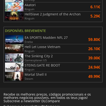
Akatori
6.11€
Kinguin
HellSlave 2 Judgment of the Archon
5.29€
Kinguin
DISPONÍVEL BREVEMENTE
EA SPORTS Madden NFL 27
59.80€
Eneba
Hell Let Loose Vietnam
26.10€
Kinguin
The Sinking City 2
39.00€
Gamesplanet US
STEINS;GATE RE BOOT
24.94€
Kinguin
Mortal Shell II
49.99€
Steam
Recebe os melhores preços, códigos promocionais e os
melhores negócios possíveis, em todos os teus jogos!
Subscreve a newsletter DLCompare