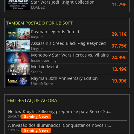
Star Wars Jedi Knight Collection
11.79€
LOADED
TAMBÉM POSTADO POR UBISOFT
Rayman Legends Retold
29.11€
Kinguin
Assassin's Creed Black Flag Resynced
37.75€
Kinguin
Monopoly Star Wars Heroes vs. Villains
24.99€
Instant Gaming
Morbid Metal
13.49€
Steam
Rayman 30th Anniversary Edition
19.99€
Ubisoft Store
EM DESTAQUE AGORA
Hollow Knight: Silksong prepara-se para Sea of Sorrow com um patch
Gaming News
20/03/26
A Invasão dos Illuminados: Conquistar os novos Helldivers 2 Atualização!
Gaming News
19/03/26