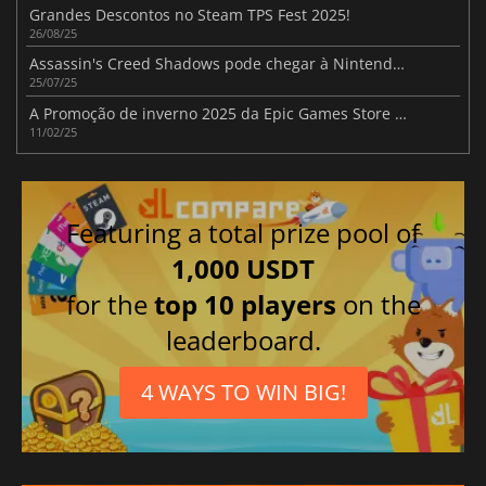
Grandes Descontos no Steam TPS Fest 2025!
26/08/25
Assassin's Creed Shadows pode chegar à Nintendo Switch 2
25/07/25
A Promoção de inverno 2025 da Epic Games Store já está disponível
11/02/25
Featuring a total prize pool of
1,000 USDT
for the
top 10 players
on the
leaderboard.
4 WAYS TO WIN BIG!