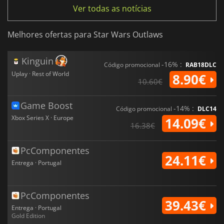
Ver todas as notícias
Melhores ofertas para Star Wars Outlaws
Kinguin
-16% :
Código promocional
RAB18DLC
Uplay · Rest of World
8.90€
10.60€
Game Boost
-14% :
Código promocional
DLC14
Xbox Series X · Europe
14.09€
16.38€
PcComponentes
24.11€
Entrega · Portugal
PcComponentes
39.43€
Entrega · Portugal
Gold Edition