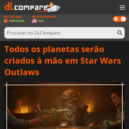
YOU ARE HERE
WE ALSO SUPPORT
Dark
JOGOS
PORTUGAL
USA
mode
GAME CARDS
SOFTWARE
Todos os planetas serão
REWARDS
criados à mão em Star Wars
HARDWARE
Outlaws
NOTÍCIAS
ENTRAR OU REGISTAR