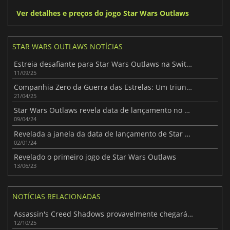
Ver detalhes e preços do jogo Star Wars Outlaws
STAR WARS OUTLAWS NOTÍCIAS
Estreia desafiante para Star Wars Outlaws na Switch 2 da Nintendo
11/09/25
Companhia Zero da Guerra das Estrelas: Um triunfo tático previsto para 2026
21/04/25
Star Wars Outlaws revela data de lançamento no novo trailer da história
09/04/24
Revelada a janela da data de lançamento de Star Wars Outlaws
02/01/24
Revelado o primeiro jogo de Star Wars Outlaws
13/06/23
NOTÍCIAS RELACIONADAS
Assassin's Creed Shadows provavelmente chegará à Switch 2 após nova fuga de informação
12/10/25