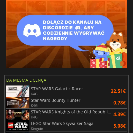
DA MESMA LICENÇA
STAR WARS Galactic Racer
32.51€
K4G
Star Wars Bounty Hunter
0.78€
K4G
STAR WARS Knights of the Old Republic Bundle
4.39€
K4G
LEGO Star Wars Skywalker Saga
5.08€
Kinguin