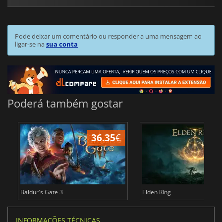
Pode deixar um comentário ou responder a uma mensagem ao
ligar-se na
sua conta
Poderá também gostar
36.35
€
4
Baldur's Gate 3
Elden Ring
INFORMAÇÕES TÉCNICAS