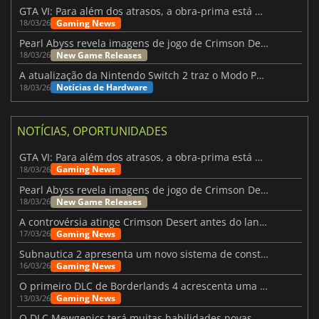
GTA VI: Para além dos atrasos, a obra-prima está quase a chegar
Gaming News
18/03/26
Pearl Abyss revela imagens de jogo de Crimson Desert para a PS5
New Game Releases
18/03/26
A atualização da Nintendo Switch 2 traz o Modo Portátil aos jogos mais antigos da Switch
Notícias de Hardware
18/03/26
NOTÍCIAS, OPORTUNIDADES
GTA VI: Para além dos atrasos, a obra-prima está quase a chegar
Gaming News
18/03/26
Pearl Abyss revela imagens de jogo de Crimson Desert para a PS5
New Game Releases
18/03/26
A controvérsia atinge Crimson Desert antes do lançamento
Gaming News
17/03/26
Subnautica 2 apresenta um novo sistema de construção de bases
Gaming News
16/03/26
O primeiro DLC de Borderlands 4 acrescenta uma nova personagem e muito mais
Gaming News
13/03/26
O DLC Mewgenics terá muitas habilidades novas