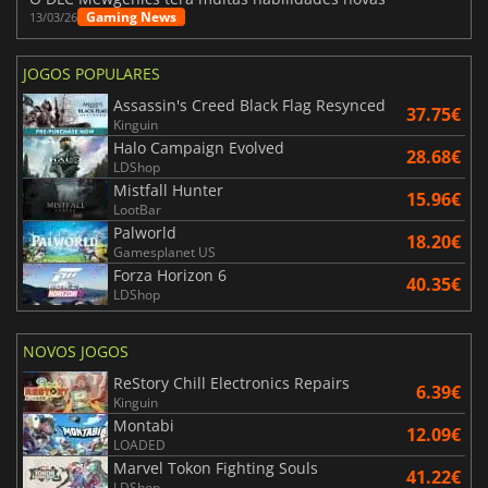
Gaming News
13/03/26
JOGOS POPULARES
Assassin's Creed Black Flag Resynced
37.75€
Kinguin
Halo Campaign Evolved
28.68€
LDShop
Mistfall Hunter
15.96€
LootBar
Palworld
18.20€
Gamesplanet US
Forza Horizon 6
40.35€
LDShop
NOVOS JOGOS
ReStory Chill Electronics Repairs
6.39€
Kinguin
Montabi
12.09€
LOADED
Marvel Tokon Fighting Souls
41.22€
LDShop