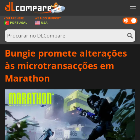
YOU ARE HERE
WE ALSO SUPPORT
Dark
JOGOS
PORTUGAL
USA
mode
GAME CARDS
SOFTWARE
Bungie promete alterações
REWARDS
às microtransacções em
HARDWARE
Marathon
NOTÍCIAS
ENTRAR OU REGISTAR