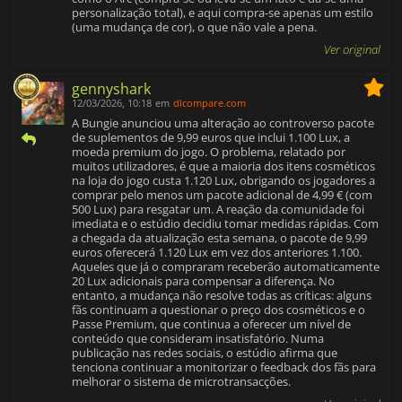
personalização total), e aqui compra-se apenas um estilo
(uma mudança de cor), o que não vale a pena.
Ver original
gennyshark
12/03/2026, 10:18
em
dlcompare.com
A Bungie anunciou uma alteração ao controverso pacote
de suplementos de 9,99 euros que inclui 1.100 Lux, a
moeda premium do jogo. O problema, relatado por
muitos utilizadores, é que a maioria dos itens cosméticos
na loja do jogo custa 1.120 Lux, obrigando os jogadores a
comprar pelo menos um pacote adicional de 4,99 € (com
500 Lux) para resgatar um. A reação da comunidade foi
imediata e o estúdio decidiu tomar medidas rápidas. Com
a chegada da atualização esta semana, o pacote de 9,99
euros oferecerá 1.120 Lux em vez dos anteriores 1.100.
Aqueles que já o compraram receberão automaticamente
20 Lux adicionais para compensar a diferença. No
entanto, a mudança não resolve todas as críticas: alguns
fãs continuam a questionar o preço dos cosméticos e o
Passe Premium, que continua a oferecer um nível de
conteúdo que consideram insatisfatório. Numa
publicação nas redes sociais, o estúdio afirma que
tenciona continuar a monitorizar o feedback dos fãs para
melhorar o sistema de microtransacções.