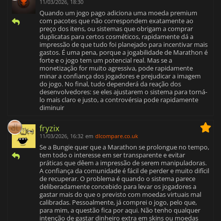
11/03/2026, 18:30
Quando um jogo pago adiciona uma moeda premium
com pacotes que não correspondem exatamente ao
preço dos itens, ou sistemas que obrigam a comprar
duplicatas para certos cosméticos, rapidamente dá a
impressão de que tudo foi planejado para incentivar mais
gastos. É uma pena, porque a jogabilidade de Marathon é
forte e o jogo tem um potencial real. Mas se a
monetização for muito agressiva, pode rapidamente
minar a confiança dos jogadores e prejudicar a imagem
do jogo. No final, tudo dependerá da reação dos
desenvolvedores: se eles ajustarem o sistema para torná-
lo mais claro e justo, a controvérsia pode rapidamente
diminuir
fryzix
11/03/2026, 16:32
em
dlcompare.co.uk
Se a Bungie quer que a Marathon se prolongue no tempo,
tem todo o interesse em ser transparente e evitar
práticas que dêem a impressão de serem manipuladoras.
A confiança da comunidade é fácil de perder e muito difícil
de recuperar. O problema é quando o sistema parece
deliberadamente concebido para levar os jogadores a
gastar mais do que o previsto com moedas virtuais mal
calibradas. Pessoalmente, já comprei o jogo, pelo que,
para mim, a questão fica por aqui. Não tenho qualquer
intenção de gastar dinheiro extra em skins ou moedas