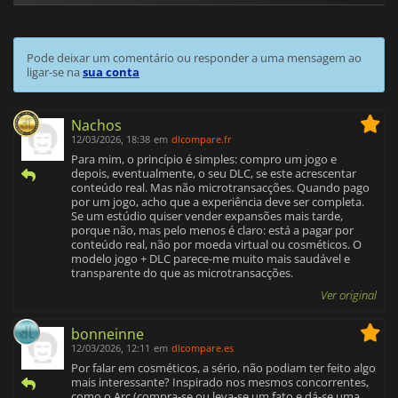
Pode deixar um comentário ou responder a uma mensagem ao
ligar-se na
sua conta
Nachos
12/03/2026, 18:38
em
dlcompare.fr
Para mim, o princípio é simples: compro um jogo e
depois, eventualmente, o seu DLC, se este acrescentar
conteúdo real. Mas não microtransacções. Quando pago
por um jogo, acho que a experiência deve ser completa.
Se um estúdio quiser vender expansões mais tarde,
porque não, mas pelo menos é claro: está a pagar por
conteúdo real, não por moeda virtual ou cosméticos. O
modelo jogo + DLC parece-me muito mais saudável e
transparente do que as microtransacções.
Ver original
bonneinne
12/03/2026, 12:11
em
dlcompare.es
Por falar em cosméticos, a sério, não podiam ter feito algo
mais interessante? Inspirado nos mesmos concorrentes,
como o Arc (compra-se ou leva-se um fato e dá-se uma