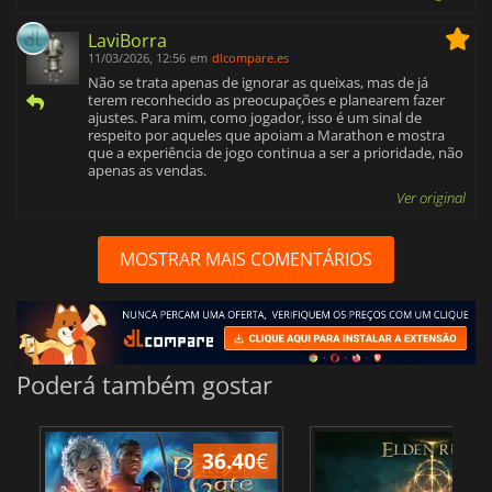
LaviBorra
11/03/2026, 12:56
em
dlcompare.es
Não se trata apenas de ignorar as queixas, mas de já
terem reconhecido as preocupações e planearem fazer
ajustes. Para mim, como jogador, isso é um sinal de
respeito por aqueles que apoiam a Marathon e mostra
que a experiência de jogo continua a ser a prioridade, não
apenas as vendas.
Ver original
MOSTRAR MAIS COMENTÁRIOS
Poderá também gostar
36.40
€
4