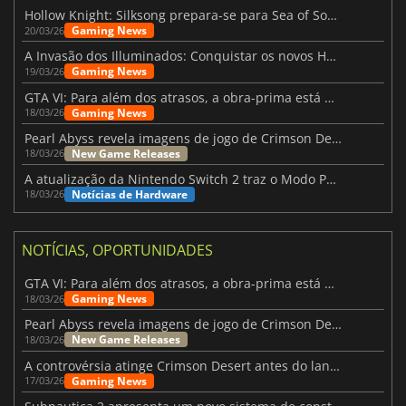
Hollow Knight: Silksong prepara-se para Sea of Sorrow com um patch
Gaming News
20/03/26
A Invasão dos Illuminados: Conquistar os novos Helldivers 2 Atualização!
Gaming News
19/03/26
GTA VI: Para além dos atrasos, a obra-prima está quase a chegar
Gaming News
18/03/26
Pearl Abyss revela imagens de jogo de Crimson Desert para a PS5
New Game Releases
18/03/26
A atualização da Nintendo Switch 2 traz o Modo Portátil aos jogos mais antigos da Switch
Notícias de Hardware
18/03/26
NOTÍCIAS, OPORTUNIDADES
GTA VI: Para além dos atrasos, a obra-prima está quase a chegar
Gaming News
18/03/26
Pearl Abyss revela imagens de jogo de Crimson Desert para a PS5
New Game Releases
18/03/26
A controvérsia atinge Crimson Desert antes do lançamento
Gaming News
17/03/26