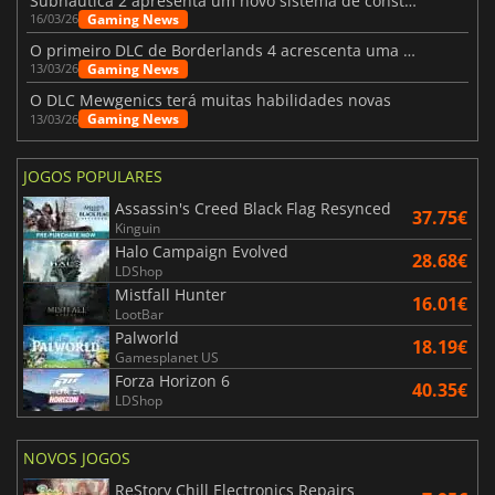
Subnautica 2 apresenta um novo sistema de construção de bases
Gaming News
16/03/26
O primeiro DLC de Borderlands 4 acrescenta uma nova personagem e muito mais
Gaming News
13/03/26
O DLC Mewgenics terá muitas habilidades novas
Gaming News
13/03/26
JOGOS POPULARES
Assassin's Creed Black Flag Resynced
37.75€
Kinguin
Halo Campaign Evolved
28.68€
LDShop
Mistfall Hunter
16.01€
LootBar
Palworld
18.19€
Gamesplanet US
Forza Horizon 6
40.35€
LDShop
NOVOS JOGOS
ReStory Chill Electronics Repairs