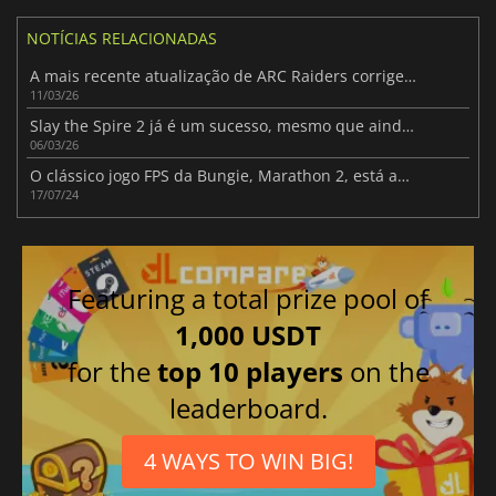
NOTÍCIAS RELACIONADAS
A mais recente atualização de ARC Raiders corrige exploits e suaviza o sistema de saque
11/03/26
Slay the Spire 2 já é um sucesso, mesmo que ainda esteja em Acesso Antecipado
06/03/26
O clássico jogo FPS da Bungie, Marathon 2, está agora disponível no Steam gratuitamente
17/07/24
Featuring a total prize pool of
1,000 USDT
for the
top 10 players
on the
leaderboard.
4 WAYS TO WIN BIG!