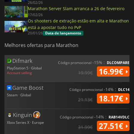
26/02/26
Marathon Server Slam arranca a 26 de fevereiro
17/02/26
Os shooters de extração estão em alta e Marathon
está a apostar tudo no PvP
20/01/26
Data de lançamento
Melhores ofertas para Marathon
Difmark
-15% :
Código promocional
DLCOMPARE
PlayStation 5 · Global
16.99€
19.99€
Account selling
Game Boost
-14% :
Código promocional
DLC14
Steam · Global
18.17€
21.13€
Kinguin
-14% :
Código promocional
RAB14VDLC
Xbox Series X · Europe
27.51€
31.99€