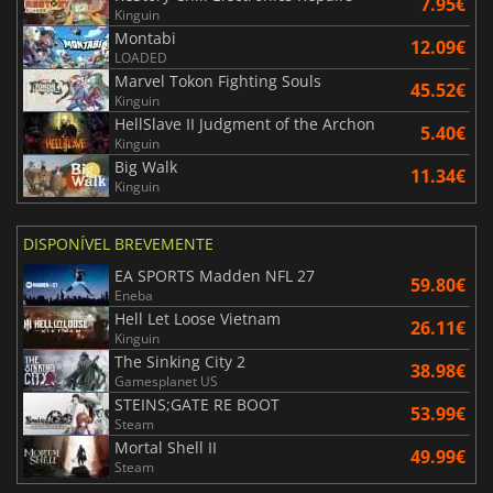
7.95€
Kinguin
Montabi
12.09€
LOADED
Marvel Tokon Fighting Souls
45.52€
Kinguin
HellSlave II Judgment of the Archon
5.40€
Kinguin
Big Walk
11.34€
Kinguin
DISPONÍVEL BREVEMENTE
EA SPORTS Madden NFL 27
59.80€
Eneba
Hell Let Loose Vietnam
26.11€
Kinguin
The Sinking City 2
38.98€
Gamesplanet US
STEINS;GATE RE BOOT
53.99€
Steam
Mortal Shell II
49.99€
Steam