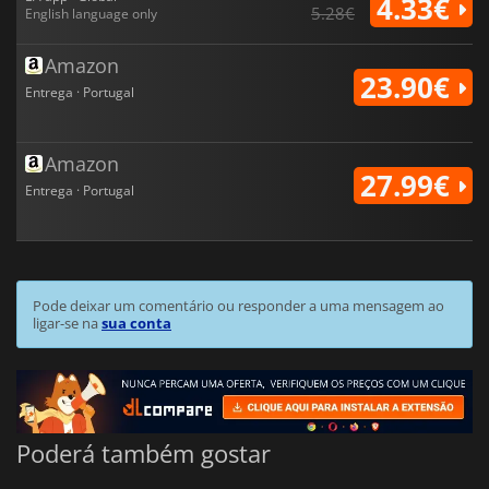
4.33€
5.28€
English language only
Amazon
23.90€
Entrega · Portugal
Amazon
27.99€
Entrega · Portugal
Pode deixar um comentário ou responder a uma mensagem ao
ligar-se na
sua conta
Poderá também gostar