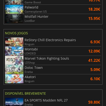
16.77€
Game Boost
Palworld
18.20€
Gamesplanet US
Mistfall Hunter
15.95€
LootBar
NOVOS JOGOS
ReStory Chill Electronics Repairs
6.93€
Kinguin
Montabi
12.09€
LOADED
Marvel Tokon Fighting Souls
41.22€
LDShop
Doloc Town
5.09€
Eneba
Akatori
6.10€
Kinguin
DISPONÍVEL BREVEMENTE
EA SPORTS Madden NFL 27
59.80€
Eneba