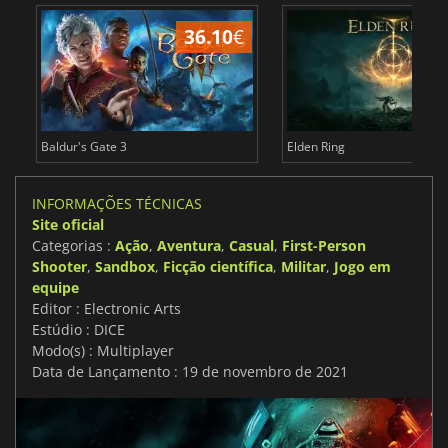
36.10
€
4
Baldur's Gate 3
Elden Ring
INFORMAÇÕES TÉCNICAS
Site oficial
Categorias :
Ação
,
Aventura
,
Casual
,
First-Person
Shooter
,
Sandbox
,
Ficção científica
,
Militar
,
Jogo em
equipe
Editor : Electronic Arts
Estúdio : DICE
Modo(s) : Multiplayer
Data de Lançamento : 19 de novembro de 2021