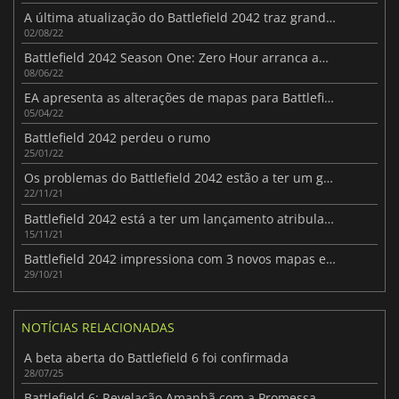
A última atualização do Battlefield 2042 traz grandes mudanças
02/08/22
Battlefield 2042 Season One: Zero Hour arranca amanhã
08/06/22
EA apresenta as alterações de mapas para Battlefield 2042
05/04/22
Battlefield 2042 perdeu o rumo
25/01/22
Os problemas do Battlefield 2042 estão a ter um grande impacto
22/11/21
Battlefield 2042 está a ter um lançamento atribulado
15/11/21
Battlefield 2042 impressiona com 3 novos mapas enormes
29/10/21
NOTÍCIAS RELACIONADAS
A beta aberta do Battlefield 6 foi confirmada
28/07/25
Battlefield 6: Revelação Amanhã com a Promessa de Guerra Total!