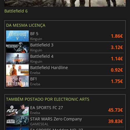
Battlefield 6
DA MESMA LICENÇA
BF 5
1.86€
Kinguin
Battlefield 3
3.12€
Kinguin
Battlefield 4
1.14€
Kinguin
Battlefield Hardline
0.92€
Eneba
BF1
1.75€
Eneba
TAMBÉM POSTADO POR ELECTRONIC ARTS
EA SPORTS FC 27
45.73€
Eneba
STAR WARS Zero Company
39.83€
GAMESEAL