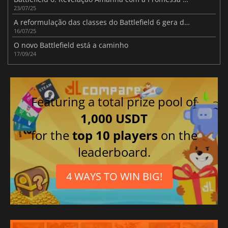
23/07/25
A reformulação das classes do Battlefield 6 gera debate na comunidade
16/07/25
O novo Battlefield está a caminho
17/09/24
Featuring a total prize pool of
1,000 USDT
for the
top 10 players
on the
leaderboard.
4 WAYS TO WIN BIG!