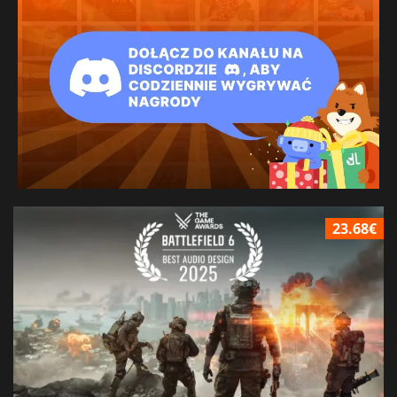
23.68€