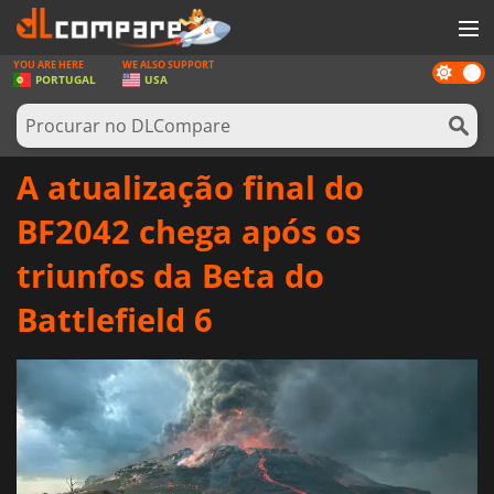
YOU ARE HERE
WE ALSO SUPPORT
Dark
JOGOS
PORTUGAL
USA
mode
GAME CARDS
SOFTWARE
A atualização final do
REWARDS
BF2042 chega após os
HARDWARE
triunfos da Beta do
NOTÍCIAS
Battlefield 6
ENTRAR OU REGISTAR