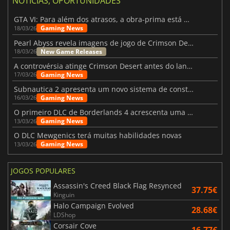
NOTÍCIAS, OPORTUNIDADES
GTA VI: Para além dos atrasos, a obra-prima está quase a chegar
Gaming News
18/03/26
Pearl Abyss revela imagens de jogo de Crimson Desert para a PS5
New Game Releases
18/03/26
A controvérsia atinge Crimson Desert antes do lançamento
Gaming News
17/03/26
Subnautica 2 apresenta um novo sistema de construção de bases
Gaming News
16/03/26
O primeiro DLC de Borderlands 4 acrescenta uma nova personagem e muito mais
Gaming News
13/03/26
O DLC Mewgenics terá muitas habilidades novas
Gaming News
13/03/26
JOGOS POPULARES
Assassin's Creed Black Flag Resynced
37.75€
Kinguin
Halo Campaign Evolved
28.68€
LDShop
Corsair Cove