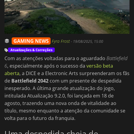
GAMING NEWS
Fyra Frost
-
19/08/2025, 15:00
Atualizações & Correções
Com as atenções voltadas para o aguardado
Battlefield
6
, especialmente após o sucesso da
versão beta
aberta
, a DICE e a Electronic Arts surpreenderam os fãs
de
Battlefield 2042
com um presente de despedida
inesperado. A última grande atualização do jogo,
intitulada Atualização 9.2.0, foi lançada em 18 de
agosto, trazendo uma nova onda de vitalidade ao
título, mesmo enquanto a atenção da comunidade se
volta para o futuro da franquia.
Uma despedida cheia de