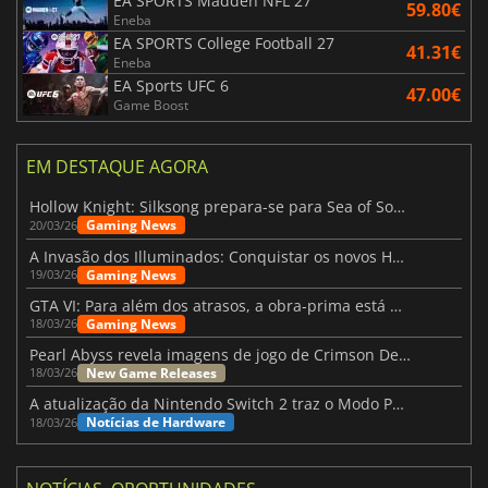
EA SPORTS Madden NFL 27
59.80€
Eneba
EA SPORTS College Football 27
41.31€
Eneba
EA Sports UFC 6
47.00€
Game Boost
EM DESTAQUE AGORA
Hollow Knight: Silksong prepara-se para Sea of Sorrow com um patch
Gaming News
20/03/26
A Invasão dos Illuminados: Conquistar os novos Helldivers 2 Atualização!
Gaming News
19/03/26
GTA VI: Para além dos atrasos, a obra-prima está quase a chegar
Gaming News
18/03/26
Pearl Abyss revela imagens de jogo de Crimson Desert para a PS5
New Game Releases
18/03/26
A atualização da Nintendo Switch 2 traz o Modo Portátil aos jogos mais antigos da Switch
Notícias de Hardware
18/03/26