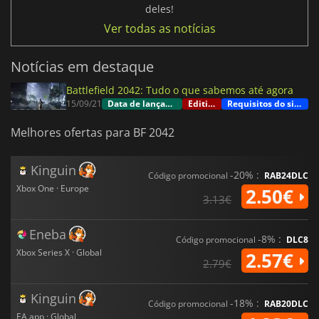
deles!
Ver todas as notícias
Notícias em destaque
Battlefield 2042: Tudo o que sabemos até agora
15/09/21
Data de lançamento
Editions
Requisitos do sistema
Melhores ofertas para BF 2042
Kinguin
-20% :
Código promocional
RAB24DLC
Xbox One · Europe
2.50€
3.13€
Eneba
-8% :
Código promocional
DLC8
Xbox Series X · Global
2.57€
2.79€
Kinguin
-18% :
Código promocional
RAB20DLC
EA app · Global