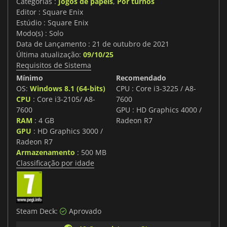
Categorias :
Jogos de papéis
,
Por turnos
Editor : Square Enix
Estúdio : Square Enix
Modo(s) : Solo
Data de Lançamento : 21 de outubro de 2021
Última atualização:
09/10/25
Requisitos de Sistema
Mínimo
Recomendado
OS:
Windows 8.1 (64-bits)
CPU : Core i3-3225 / A8-
CPU
: Core i3-2105/ A8-
7600
7600
GPU : HD Graphics 4000 /
RAM
: 4 GB
Radeon R7
GPU
: HD Graphics 3000 /
Radeon R7
Armazenamento
: 500 MB
Classificação por idade
Steam Deck:
Aprovado