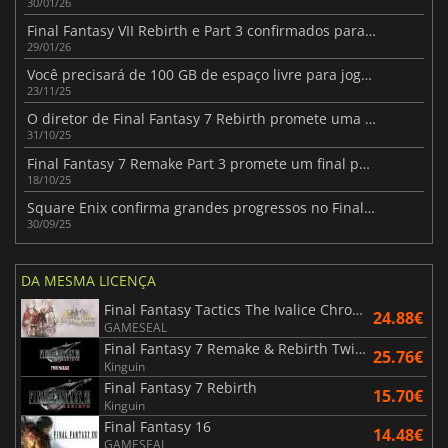
30/01/26
Final Fantasy VII Rebirth e Part 3 confirmados para a Xbox
29/01/26
Você precisará de 100 GB de espaço livre para jogar FF7 Remake Intergrade no Switch 2
23/11/25
O diretor de Final Fantasy 7 Rebirth promete uma versão de alta qualidade para a Switch 2
31/10/25
Final Fantasy 7 Remake Part 3 promete um final perfeito para todos os fãs
18/10/25
Square Enix confirma grandes progressos no Final Fantasy 7 Remake Part 3
30/09/25
DA MESMA LICENÇA
Final Fantasy Tactics The Ivalice Chronicles
24.88€
GAMESEAL
Final Fantasy 7 Remake & Rebirth Twin Pack
25.76€
Kinguin
Final Fantasy 7 Rebirth
15.70€
Kinguin
Final Fantasy 16
14.48€
GAMESEAL