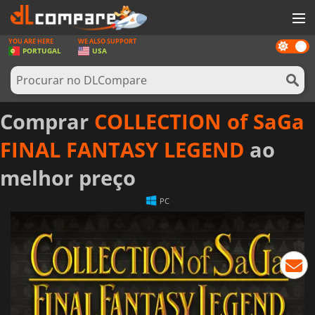
YOU ARE HERE
WE ALSO SUPPORT
Dark
JOGOS
PORTUGAL
USA
mode
GAME CARDS
SOFTWARE
Comprar
COLLECTION of SaGa
REWARDS
FINAL FANTASY LEGEND
ao
HARDWARE
melhor preço
NOTÍCIAS
PC
ENTRAR OU REGISTAR