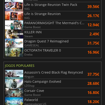
Life is Strange Reunion Twin Pack
39.56€
K4G
Life is Strange Reunion
26.17€
K4G
PARANORMASIGHT The Mermaid's Curse
12.94€
Game Boost
KILLER INN
2.49€
Steam
Dragon Quest 7 Reimagined
31.75€
GAMESEAL
OCTOPATH TRAVELER 0
16.96€
Eneba
JOGOS POPULARES
Assassin's Creed Black Flag Resynced
37.75€
Kinguin
Halo Campaign Evolved
28.68€
LDShop
Corsair Cove
16.80€
Game Boost
Palworld
18.20€
Gamesplanet US