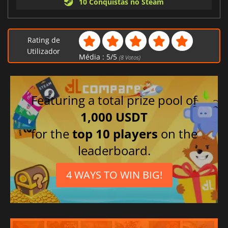
10 Conquistas no Steam
Rating de
Utilizador
Média :
5
/
5
(
8
Votos)
Featuring a total prize pool of
1,000 USDT
for the
top 10 players
on the
leaderboard.
4 WAYS TO WIN BIG!