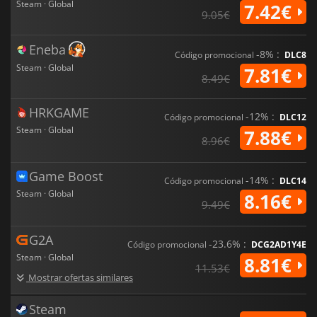
Steam · Global
7.42€
9.05€
Eneba
-8% :
Código promocional
DLC8
Steam · Global
7.81€
8.49€
HRKGAME
-12% :
Código promocional
DLC12
Steam · Global
7.88€
8.96€
Game Boost
-14% :
Código promocional
DLC14
Steam · Global
8.16€
9.49€
G2A
-23.6% :
Código promocional
DCG2AD1Y4E
Steam · Global
8.81€
11.53€
Mostrar ofertas similares
Steam