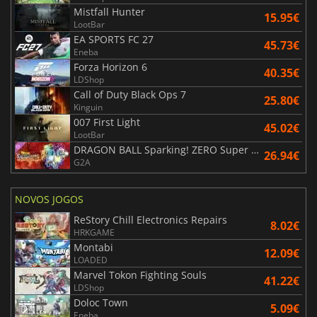
Mistfall Hunter
15.95€
LootBar
EA SPORTS FC 27
45.73€
Eneba
Forza Horizon 6
40.35€
LDShop
Call of Duty Black Ops 7
25.80€
Kinguin
007 First Light
45.02€
LootBar
DRAGON BALL Sparking! ZERO Super Limit Breaking NEO
26.94€
G2A
NOVOS JOGOS
ReStory Chill Electronics Repairs
8.02€
HRKGAME
Montabi
12.09€
LOADED
Marvel Tokon Fighting Souls
41.22€
LDShop
Doloc Town
5.09€
Eneba