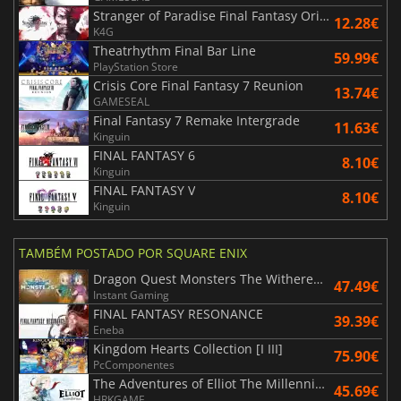
Stranger of Paradise Final Fantasy Origin
12.28€
K4G
Theatrhythm Final Bar Line
59.99€
PlayStation Store
Crisis Core Final Fantasy 7 Reunion
13.74€
GAMESEAL
Final Fantasy 7 Remake Intergrade
11.63€
Kinguin
FINAL FANTASY 6
8.10€
Kinguin
FINAL FANTASY V
8.10€
Kinguin
TAMBÉM POSTADO POR SQUARE ENIX
Dragon Quest Monsters The Withered World
47.49€
Instant Gaming
FINAL FANTASY RESONANCE
39.39€
Eneba
Kingdom Hearts Collection [I III]
75.90€
PcComponentes
The Adventures of Elliot The Millennium Tales
45.69€
HRKGAME