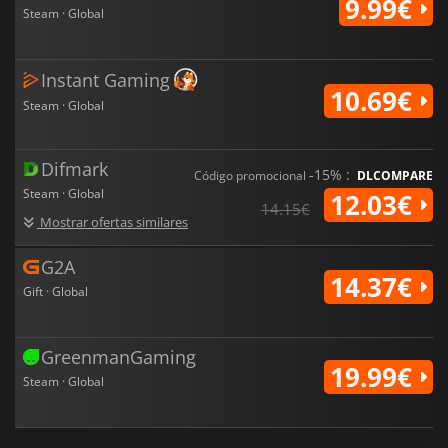
9.99€
Steam · Global
Instant Gaming
10.69€
Steam · Global
Difmark
-15% :
Código promocional
DLCOMPARE
Steam · Global
12.03€
14.15€
Mostrar ofertas similares
G2A
14.37€
Gift · Global
GreenmanGaming
19.99€
Steam · Global