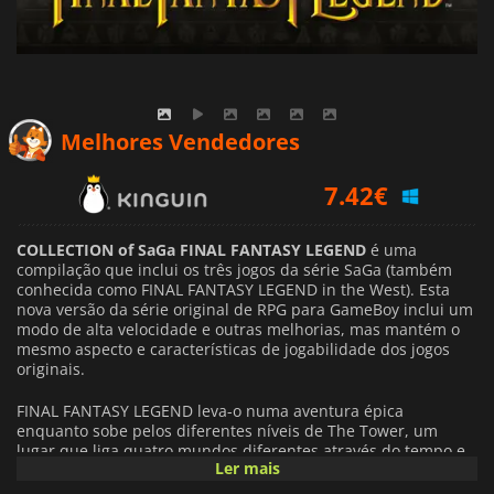
Melhores Vendedores
7.42
€
7.81
€
COLLECTION of SaGa FINAL FANTASY LEGEND
é uma
compilação que inclui os três jogos da série SaGa (também
conhecida como FINAL FANTASY LEGEND in the West). Esta
10.69
€
nova versão da série original de RPG para GameBoy inclui um
modo de alta velocidade e outras melhorias, mas mantém o
mesmo aspecto e características de jogabilidade dos jogos
originais.
FINAL FANTASY LEGEND leva-o numa aventura épica
enquanto sobe pelos diferentes níveis de The Tower, um
lugar que liga quatro mundos diferentes através do tempo e
Ler mais
do espaço. Controla um grupo de heróis que pretendem
alcançar o paraíso no andar superior, mas a sua viagem será