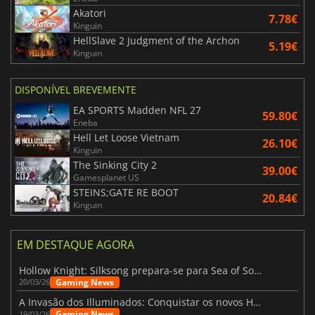
Akatori
7.78€
Kinguin
HellSlave 2 Judgment of the Archon
5.19€
Kinguin
DISPONÍVEL BREVEMENTE
EA SPORTS Madden NFL 27
59.80€
Eneba
Hell Let Loose Vietnam
26.10€
Kinguin
The Sinking City 2
39.00€
Gamesplanet US
STEINS;GATE RE BOOT
20.84€
Kinguin
EM DESTAQUE AGORA
Hollow Knight: Silksong prepara-se para Sea of Sorrow com um patch
Gaming News
20/03/26
A Invasão dos Illuminados: Conquistar os novos Helldivers 2 Atualização!
Gaming News
19/03/26