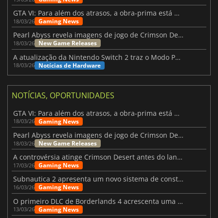
GTA VI: Para além dos atrasos, a obra-prima está quase a chegar
Gaming News
18/03/26
Pearl Abyss revela imagens de jogo de Crimson Desert para a PS5
New Game Releases
18/03/26
A atualização da Nintendo Switch 2 traz o Modo Portátil aos jogos mais antigos da Switch
Notícias de Hardware
18/03/26
NOTÍCIAS, OPORTUNIDADES
GTA VI: Para além dos atrasos, a obra-prima está quase a chegar
Gaming News
18/03/26
Pearl Abyss revela imagens de jogo de Crimson Desert para a PS5
New Game Releases
18/03/26
A controvérsia atinge Crimson Desert antes do lançamento
Gaming News
17/03/26
Subnautica 2 apresenta um novo sistema de construção de bases
Gaming News
16/03/26
O primeiro DLC de Borderlands 4 acrescenta uma nova personagem e muito mais
Gaming News
13/03/26