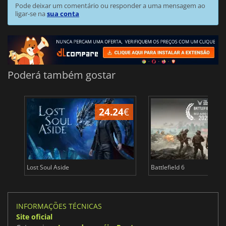
Pode deixar um comentário ou responder a uma mensagem ao
ligar-se na
sua conta
Poderá também gostar
24.24
€
Lost Soul Aside
Battlefield 6
INFORMAÇÕES TÉCNICAS
Site oficial