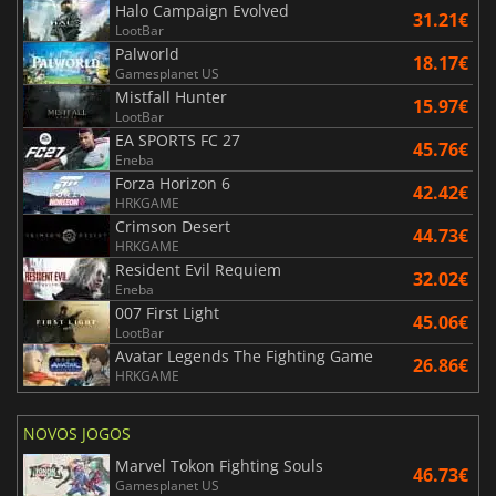
Halo Campaign Evolved
31.21€
LootBar
Palworld
18.17€
Gamesplanet US
Mistfall Hunter
15.97€
LootBar
EA SPORTS FC 27
45.76€
Eneba
Forza Horizon 6
42.42€
HRKGAME
Crimson Desert
44.73€
HRKGAME
Resident Evil Requiem
32.02€
Eneba
007 First Light
45.06€
LootBar
Avatar Legends The Fighting Game
26.86€
HRKGAME
NOVOS JOGOS
Marvel Tokon Fighting Souls
46.73€
Gamesplanet US