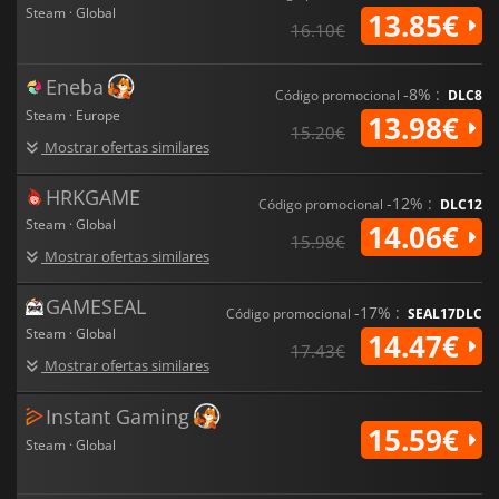
Steam · Global
13.85€
16.10€
Eneba
-8% :
Código promocional
DLC8
Steam · Europe
13.98€
15.20€
Mostrar ofertas similares
HRKGAME
-12% :
Código promocional
DLC12
Steam · Global
14.06€
15.98€
Mostrar ofertas similares
GAMESEAL
-17% :
Código promocional
SEAL17DLC
Steam · Global
14.47€
17.43€
Mostrar ofertas similares
Instant Gaming
15.59€
Steam · Global