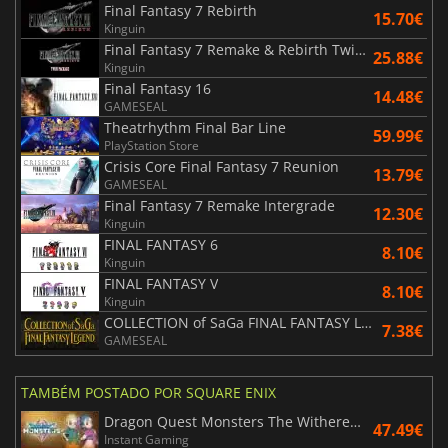
Final Fantasy 7 Rebirth
15.70€
Kinguin
Final Fantasy 7 Remake & Rebirth Twin Pack
25.88€
Kinguin
Final Fantasy 16
14.48€
GAMESEAL
Theatrhythm Final Bar Line
59.99€
PlayStation Store
Crisis Core Final Fantasy 7 Reunion
13.79€
GAMESEAL
Final Fantasy 7 Remake Intergrade
12.30€
Kinguin
FINAL FANTASY 6
8.10€
Kinguin
FINAL FANTASY V
8.10€
Kinguin
COLLECTION of SaGa FINAL FANTASY LEGEND
7.38€
GAMESEAL
TAMBÉM POSTADO POR SQUARE ENIX
Dragon Quest Monsters The Withered World
47.49€
Instant Gaming