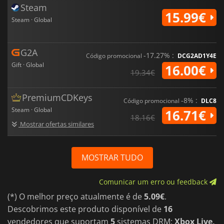
Steam
15.99€
Steam · Global
G2A
-17.27% :
Código promocional
DCG2AD1Y4E
Gift · Global
16.00€
19.34€
PremiumCDKeys
-8% :
Código promocional
DLC8
Steam · Global
16.71€
18.16€
Mostrar ofertas similares
MOSTRAR TUDO
Comunicar um erro ou feedback
(*) O melhor preço atualmente é de
5.09€
.
Descobrimos este produto disponível de
16
vendedores que suportam
5
sistemas DRM:
Xbox Live,