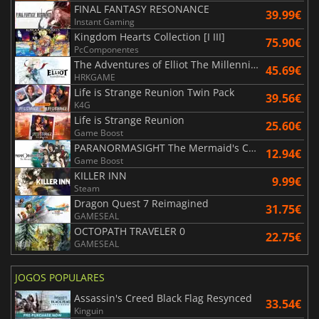
FINAL FANTASY RESONANCE
39.99€
Instant Gaming
Kingdom Hearts Collection [I III]
75.90€
PcComponentes
The Adventures of Elliot The Millennium Tales
45.69€
HRKGAME
Life is Strange Reunion Twin Pack
39.56€
K4G
Life is Strange Reunion
25.60€
Game Boost
PARANORMASIGHT The Mermaid's Curse
12.94€
Game Boost
KILLER INN
9.99€
Steam
Dragon Quest 7 Reimagined
31.75€
GAMESEAL
OCTOPATH TRAVELER 0
22.75€
GAMESEAL
JOGOS POPULARES
Assassin's Creed Black Flag Resynced
33.54€
Kinguin