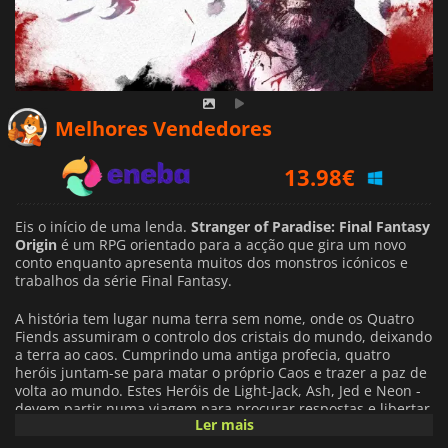
13.15
€
Melhores Vendedores
13.98
€
15.59
€
Eis o início de uma lenda.
Stranger of Paradise: Final Fantasy
Origin
é um RPG orientado para a acção que gira um novo
conto enquanto apresenta muitos dos monstros icónicos e
trabalhos da série Final Fantasy.
A história tem lugar numa terra sem nome, onde os Quatro
Fiends assumiram o controlo dos cristais do mundo, deixando
a terra ao caos. Cumprindo uma antiga profecia, quatro
heróis juntam-se para matar o próprio Caos e trazer a paz de
volta ao mundo. Estes Heróis de Light-Jack, Ash, Jed e Neon -
devem partir numa viagem para procurar respostas e libertar
Ler mais
a terra. Mas as sombras também se agitam dentro deles.
Serão capazes de libertar o mundo das garras do caos, ou