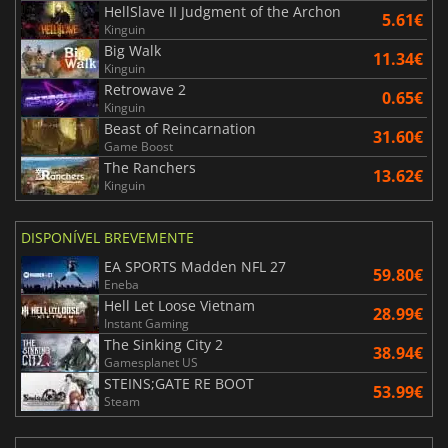
HellSlave II Judgment of the Archon
5.61€
Kinguin
Big Walk
11.34€
Kinguin
Retrowave 2
0.65€
Kinguin
Beast of Reincarnation
31.60€
Game Boost
The Ranchers
13.62€
Kinguin
DISPONÍVEL BREVEMENTE
EA SPORTS Madden NFL 27
59.80€
Eneba
Hell Let Loose Vietnam
28.99€
Instant Gaming
The Sinking City 2
38.94€
Gamesplanet US
STEINS;GATE RE BOOT
53.99€
Steam