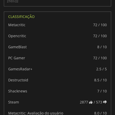
27/01/22
CLASSIFICAÇÃO
Metacritic
72 / 100
Opencritic
72 / 100
GameBlast
8 / 10
PC Gamer
72 / 100
GamesRadar+
2.5 / 5
Destructoid
8.5 / 10
Shacknews
7 / 10
Steam
2877
/ 573
Metacritic: Avaliação do usuário
8.0 / 10