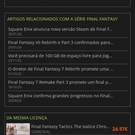
ARTIGOS RELACIONADOS COM A SÉRIE FINAL FANTASY
Square Enix anuncia nova versão Steam de Final Fantasy VII
30/01/26
Final Fantasy VII Rebirth e Part 3 confirmados para a Xbox
29/01/26
Você precisará de 100 GB de espaço livre para jogar FF7 Remake Intergrade no Switch 2
23/11/25
O diretor de Final Fantasy 7 Rebirth promete uma versão de alta qualidade para a Switch 2
31/10/25
Final Fantasy 7 Remake Part 3 promete um final perfeito para todos os fãs
18/10/25
Square Enix confirma grandes progressos no Final Fantasy 7 Remake Part 3
30/09/25
DA MESMA LICENÇA
Final Fantasy Tactics The Ivalice Chronicles
24.97€
GAMESEAL