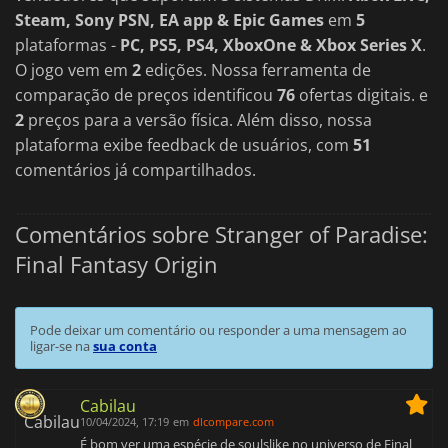
Steam, Sony PSN, EA app & Epic Games
em
5
plataformas -
PC, PS5, PS4, XboxOne & Xbox Series X
.
O jogo vem em
2
edições. Nossa ferramenta de
comparação de preços identificou
76
ofertas digitais. e
2
preços para a versão física. Além disso, nossa
plataforma exibe feedback de usuários, com
51
comentários já compartilhados.
Comentários sobre Stranger of Paradise:
Final Fantasy Origin
Pode deixar um comentário ou responder a uma mensagem ao
ligar-se na
sua conta
Cabilau
10/04/2024, 17:19
em
dlcompare.com
É bom ver uma espécie de soulslike no universo de Final