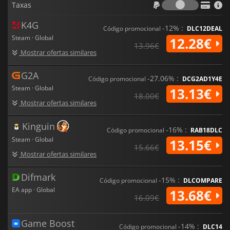
destinados que irão salvar a terra do caos. A sua lenda
Taxas
começa agora com
Stranger of Paradise: Final Fantasy Origin.
K4G
-12% :
Código promocional
DLC12DEAL
Steam · Global
12.28€
13.96€
Mostrar ofertas similares
G2A
-27.06% :
Código promocional
DCG2AD1Y4E
Steam · Global
13.13€
18.00€
Mostrar ofertas similares
Kinguin
-16% :
Código promocional
RAB18DLC
Steam · Global
13.15€
15.66€
Mostrar ofertas similares
Difmark
-15% :
Código promocional
DLCOMPARE
EA app · Global
13.68€
16.09€
Game Boost
-14% :
Código promocional
DLC14