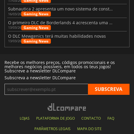
Gaming News
17/03/26
Subnautica 2 apresenta um novo sistema de construção de bases
Gaming News
16/03/26
O primeiro DLC de Borderlands 4 acrescenta uma nova personagem e muito mais
Gaming News
13/03/26
O DLC Mewgenics terá muitas habilidades novas
Gaming News
13/03/26
Recebe os melhores preços, códigos promocionais e os
melhores negócios possíveis, em todos os teus jogos!
Subscreve a newsletter DLCompare
Subscreva a newsletter DLCompare
LOJAS
PLATAFORMA DE JOGO
CONTACTO
FAQ
PARÂMETROS LEGAIS
MAPA DO SITE