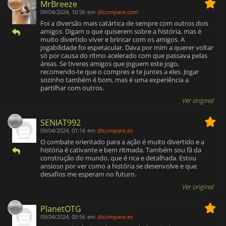
MrBreeze
09/04/2024, 10:56
em
dlcompare.com
Foi a diversão mais catártica de sempre com outros dois
amigos. Digam o que quiserem sobre a história, mas é
muito divertido viver e brincar com os amigos. A
jogabilidade foi espetacular. Dava por mim a querer voltar
só por causa do ritmo acelerado com que passava pelas
áreas. Se tiveres amigos que joguem este jogo,
recomendo-te que o compres e te juntes a eles. Jogar
sozinho também é bom, mas é uma experiência a
partilhar com outros.
Ver original
SENIAT992
09/04/2024, 01:16
em
dlcompare.es
O combate orientado para a ação é muito divertido e a
história é cativante e bem ritmada. Também sou fã da
construção do mundo, que é rica e detalhada. Estou
ansioso por ver como a história se desenvolve e que
desafios me esperam no futuro.
Ver original
PlanetOTG
09/04/2024, 00:56
em
dlcompare.es