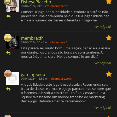
FisheyePlacebo
09/04/2024, 21:19
em
dlcompare.fr
Comecei o jogo por curiosidade e, embora a história não
pareça ser uma obra-prima pelo que li, a jogabilidade não
é má e o número de classes diferentes intriga-me!
Ver original
membraxfr
09/04/2024, 20:45
em
dlcompare.fr
Este parece ser muito bom... mais ação, penso eu, e assim
por diante... os gráficos são bons e o som também. A
música é óptima, claro. Hei-de comprá-lo um dia ;)
Ver original
gamingSeeb
09/04/2024, 16:52
em
dlcompare.com
A jogabilidade deste jogo é espetacular. Recomenda-se a
troca de classes e armas e o jogo parece novo sempre que
o fazemos. A história em si é muito fixe. Gostava que a
Square tivesse feito um melhor trabalho de marketing
deste jogo. Definitivamente, recomendo-o.
Ver original