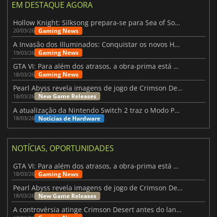
EM DESTAQUE AGORA
Hollow Knight: Silksong prepara-se para Sea of Sorrow com um patch
Gaming News
20/03/26
A Invasão dos Illuminados: Conquistar os novos Helldivers 2 Atualização!
Gaming News
19/03/26
GTA VI: Para além dos atrasos, a obra-prima está quase a chegar
Gaming News
18/03/26
Pearl Abyss revela imagens de jogo de Crimson Desert para a PS5
New Game Releases
18/03/26
A atualização da Nintendo Switch 2 traz o Modo Portátil aos jogos mais antigos da Switch
Notícias de Hardware
18/03/26
NOTÍCIAS, OPORTUNIDADES
GTA VI: Para além dos atrasos, a obra-prima está quase a chegar
Gaming News
18/03/26
Pearl Abyss revela imagens de jogo de Crimson Desert para a PS5
New Game Releases
18/03/26
A controvérsia atinge Crimson Desert antes do lançamento