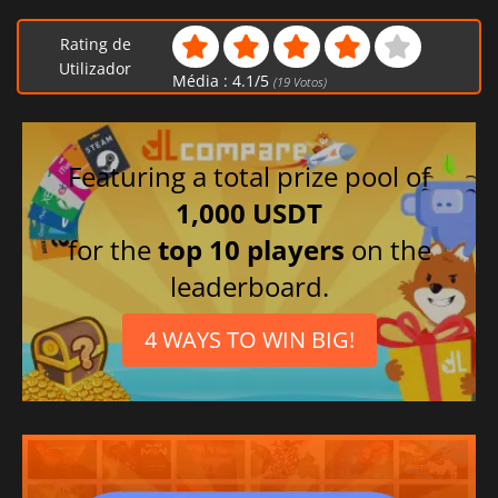
Francês
Alemão
Rating de
Italiano
Utilizador
Média :
4.1
/
5
(
19
Votos)
Coreano
Chinês tradicional
Chinês simplificado
Featuring a total prize pool of
1,000 USDT
for the
top 10 players
on the
leaderboard.
4 WAYS TO WIN BIG!