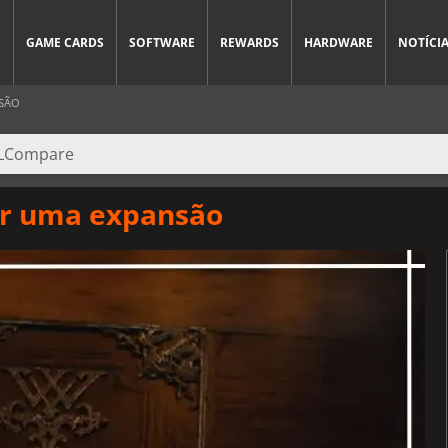
S
GAME CARDS
SOFTWARE
REWARDS
HARDWARE
NOTÍCI
NSÃO
ter uma expansão