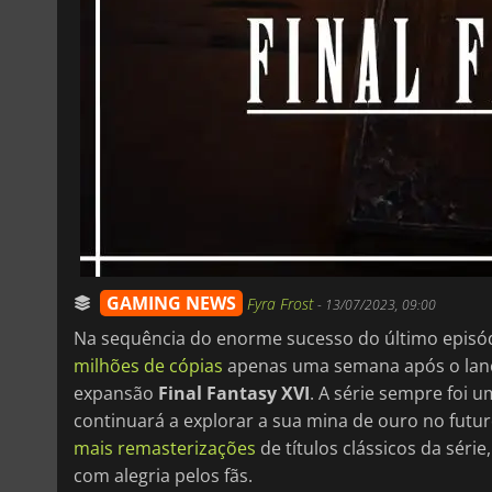
GAMING NEWS
Fyra Frost
-
13/07/2023, 09:00
Na sequência do enorme sucesso do último episód
milhões de cópias
apenas uma semana após o lanç
expansão
Final Fantasy XVI
. A série sempre foi 
continuará a explorar a sua mina de ouro no fut
mais remasterizações
de títulos clássicos da séri
com alegria pelos fãs.