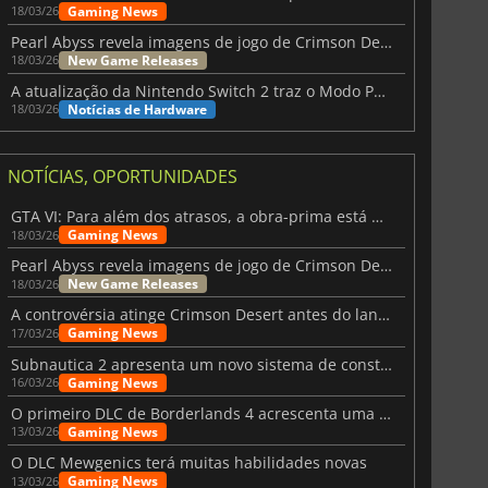
Gaming News
18/03/26
Pearl Abyss revela imagens de jogo de Crimson Desert para a PS5
New Game Releases
18/03/26
A atualização da Nintendo Switch 2 traz o Modo Portátil aos jogos mais antigos da Switch
Notícias de Hardware
18/03/26
NOTÍCIAS, OPORTUNIDADES
GTA VI: Para além dos atrasos, a obra-prima está quase a chegar
Gaming News
18/03/26
Pearl Abyss revela imagens de jogo de Crimson Desert para a PS5
6.75
€
15.51
€
New Game Releases
18/03/26
A controvérsia atinge Crimson Desert antes do lançamento
Gaming News
17/03/26
Subnautica 2 apresenta um novo sistema de construção de bases
Gaming News
16/03/26
War WARHAMMER 3
Lies Of P
O primeiro DLC de Borderlands 4 acrescenta uma nova personagem e muito mais
Gaming News
13/03/26
O DLC Mewgenics terá muitas habilidades novas
Gaming News
13/03/26