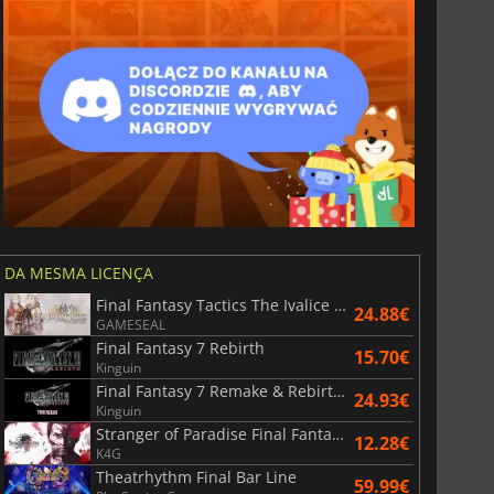
DA MESMA LICENÇA
Final Fantasy Tactics The Ivalice Chronicles
24.88€
GAMESEAL
Final Fantasy 7 Rebirth
15.70€
Kinguin
Final Fantasy 7 Remake & Rebirth Twin Pack
24.93€
Kinguin
Stranger of Paradise Final Fantasy Origin
12.28€
K4G
Theatrhythm Final Bar Line
59.99€