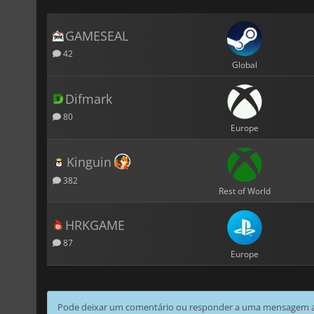
GAMESEAL
42
Global
Difmark
80
Europe
Kinguin
382
Rest of World
HRKGAME
87
Europe
Pode deixar um comentário ou responder a uma mensagem ao