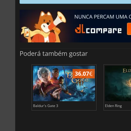
Poderá também gostar
45.03
€
36.07
€
Baldur's Gate 3
Elden Ring