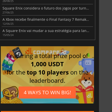
28/08/25
Square Enix considera o futuro dos jogos por turnos após o sucesso de Clair Obscur
27/06/25
A Xbox recebe finalmente o Final Fantasy 7 Remake Intergrade
12/06/25
A Square Enix vai mudar a sua estratégia para lançamentos multiplataformas
15/05/24
Featuring a total prize pool of
1,000 USDT
for the
top 10 players
on the
leaderboard.
4 WAYS TO WIN BIG!