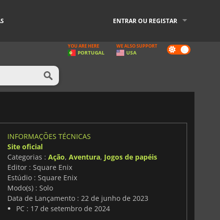
AS
ENTRAR OU REGISTAR
YOU ARE HERE
WE ALSO SUPPORT
Dark
PORTUGAL
USA
mode
INFORMAÇÕES TÉCNICAS
Site oficial
Categorias :
Ação
,
Aventura
,
Jogos de papéis
Editor : Square Enix
Estúdio : Square Enix
Modo(s) : Solo
Data de Lançamento : 22 de junho de 2023
PC : 17 de setembro de 2024