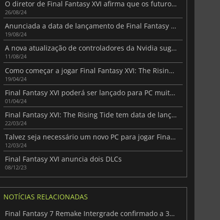
O diretor de Final Fantasy XVI afirma que os futuros títulos Final Fantasy poderão ser lançados no PC em simultâneo com as consolas
26/08/24
Anunciada a data de lançamento de Final Fantasy XVI para PC
19/08/24
A nova atualização de controladores da Nvidia sugere a versão para PC de Final Fantasy XVI
11/08/24
Como começar a jogar Final Fantasy XVI: The Rising Tide
19/04/24
Final Fantasy XVI poderá ser lançado para PC muito em breve
01/04/24
Final Fantasy XVI: The Rising Tide tem data de lançamento
22/03/24
Talvez seja necessário um novo PC para jogar Final Fantasy XVI
12/03/24
Final Fantasy XVI anuncia dois DLCs
08/12/23
NOTÍCIAS RELACIONADAS
Final Fantasy 7 Remake Intergrade confirmado a 30 FPS na Switch 2