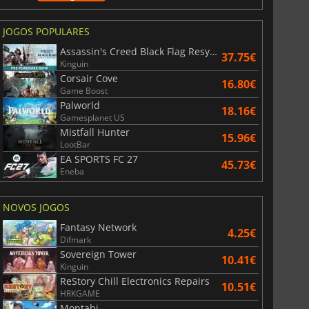
JOGOS POPULARES
Assassin's Creed Black Flag Resynced
37.75€
Kinguin
Corsair Cove
16.80€
Game Boost
Palworld
18.16€
Gamesplanet US
Mistfall Hunter
15.96€
LootBar
EA SPORTS FC 27
45.73€
Eneba
NOVOS JOGOS
Fantasy Network
4.25€
Difmark
Sovereign Tower
10.41€
Kinguin
ReStory Chill Electronics Repairs
10.51€
HRKGAME
Montabi