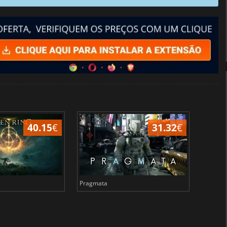
40.15
€
31.32
€
Pragmata
Total 