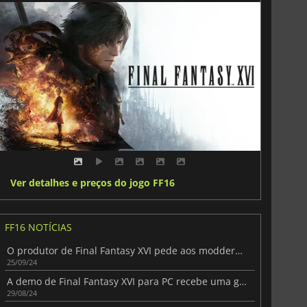
Ver detalhes e preços do jogo FF16
FF16 NOTÍCIAS
O produtor de Final Fantasy XVI pede aos modders que não criem conteúdos "ofensivos ou inapropriados" para a versão PC
25/09/24
A demo de Final Fantasy XVI para PC recebe uma grande atualização
29/08/24