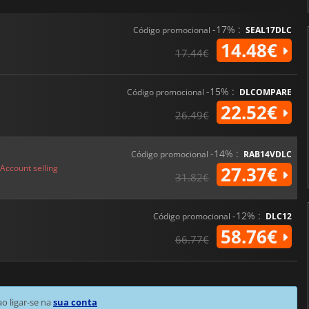
-17% :
Código promocional
SEAL17DLC
14.48€
17.44€
-15% :
Código promocional
DLCOMPARE
22.52€
26.49€
-14% :
Código promocional
RAB14VDLC
Account selling
27.37€
31.82€
-12% :
Código promocional
DLC12
58.76€
66.77€
 ligar-se na
sua conta