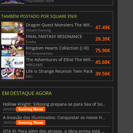
PlayStation Store
TAMBÉM POSTADO POR SQUARE ENIX
Dragon Quest Monsters The Withered World
47.49€
Instant Gaming
FINAL FANTASY RESONANCE
39.39€
Eneba
Kingdom Hearts Collection [I III]
75.90€
PcComponentes
The Adventures of Elliot The Millennium Tales
45.68€
HRKGAME
Life is Strange Reunion Twin Pack
39.56€
K4G
EM DESTAQUE AGORA
Hollow Knight: Silksong prepara-se para Sea of Sorrow com um patch
Gaming News
20/03/26
A Invasão dos Illuminados: Conquistar os novos Helldivers 2 Atualização!
Gaming News
19/03/26
GTA VI: Para além dos atrasos, a obra-prima está quase a chegar